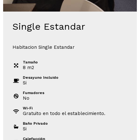
Single Estandar
Habitacion Single Estandar
Tamaño
8
m
2
Desayuno Incluido
Si
Fumadores
No
Wi-Fi
Gratuito en todo el establecimiento.
Baño Privado
Si
Calefacción